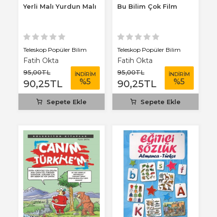
Yerli Malı Yurdun Malı
Bu Bilim Çok Film
Teleskop Popüler Bilim
Teleskop Popüler Bilim
Fatih Okta
Fatih Okta
95
,00
TL
95
,00
TL
İNDİRİM
İNDİRİM
%
5
%
5
90
,25
TL
90
,25
TL
Sepete Ekle
Sepete Ekle