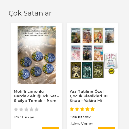
Çok Satanlar
Motifli Limonlu
Yaz Tatiline Özel
Bardak Altlığı 6'lı Set –
Çocuk Klasikleri 10
Sicilya Temalı - 9 cm,
Kitap - Yakira Mi
3 mm...
Benim Defterim...
Halk Kitabevi
BYC Türkiye
Jules Verne