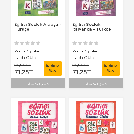
Eğitici Sözlük Arapça -
Eğitici Sözlük
Türkçe
İtalyanca - Türkçe
Parıltı Yayınları
Parıltı Yayınları
Fatih Okta
Fatih Okta
75
,00
TL
75
,00
TL
İNDİRİM
İNDİRİM
%
5
%
5
71
,25
TL
71
,25
TL
Stokta yok
Stokta yok