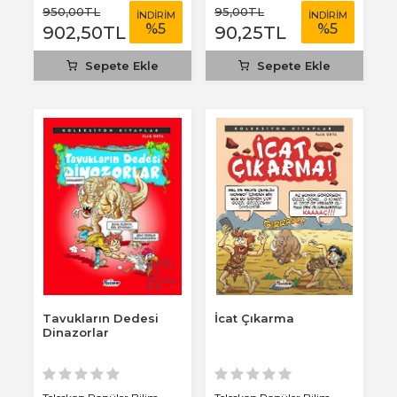
950
,00
TL
95
,00
TL
İNDİRİM
İNDİRİM
%
5
%
5
902
,50
TL
90
,25
TL
Sepete Ekle
Sepete Ekle
Tavukların Dedesi
İcat Çıkarma
Dinazorlar