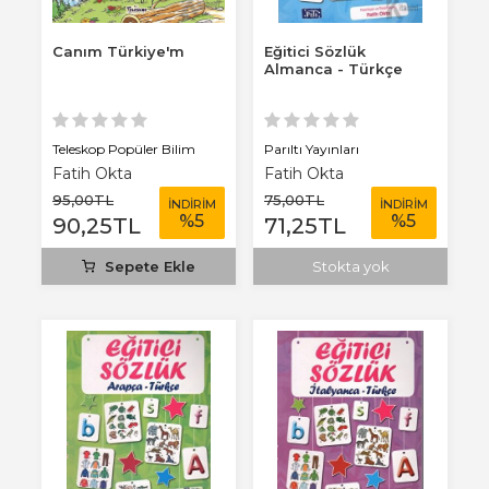
Canım Türkiye'm
Eğitici Sözlük
Almanca - Türkçe
Teleskop Popüler Bilim
Parıltı Yayınları
Fatih Okta
Fatih Okta
95
,00
TL
75
,00
TL
İNDİRİM
İNDİRİM
%
5
%
5
90
,25
TL
71
,25
TL
Sepete Ekle
Stokta yok