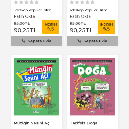
Teleskop Popüler Bilim
Teleskop Popüler Bilim
Fatih Okta
Fatih Okta
95
,00
TL
95
,00
TL
İNDİRİM
İNDİRİM
%
5
%
5
90
,25
TL
90
,25
TL
Sepete Ekle
Sepete Ekle
Müziğin Sesini Aç
Tarifsiz Doğa