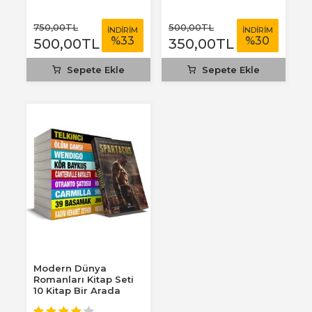
750
,00
TL
500
,00
TL
İNDİRİM
İNDİRİM
%
33
%
30
500
,00
TL
350
,00
TL
Sepete Ekle
Sepete Ekle
Modern Dünya
Romanları Kitap Seti
10 Kitap Bir Arada