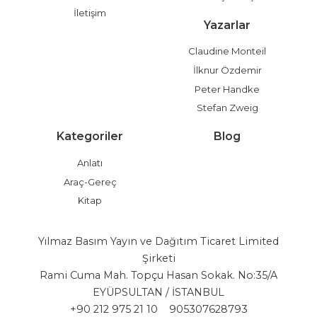
İletişim
Yazarlar
Claudine Monteil
İlknur Özdemir
Peter Handke
Stefan Zweig
Kategoriler
Blog
Anlatı
Araç-Gereç
Kitap
Yılmaz Basım Yayın ve Dağıtım Ticaret Limited
Şirketi
Rami Cuma Mah. Topçu Hasan Sokak. No:35/A
EYÜPSULTAN / İSTANBUL
+90 212 975 21 10
905307628793