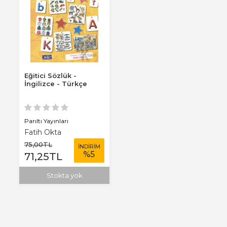
Eğitici Sözlük -
İngilizce - Türkçe
Parıltı Yayınları
Fatih Okta
75
,00
TL
İNDİRİM
%
5
71
,25
TL
Stokta yok