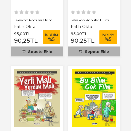
Teleskop Popüler Bilim
Teleskop Popüler Bilim
Fatih Okta
Fatih Okta
95
,00
TL
95
,00
TL
İNDİRİM
İNDİRİM
%
5
%
5
90
,25
TL
90
,25
TL
Sepete Ekle
Sepete Ekle