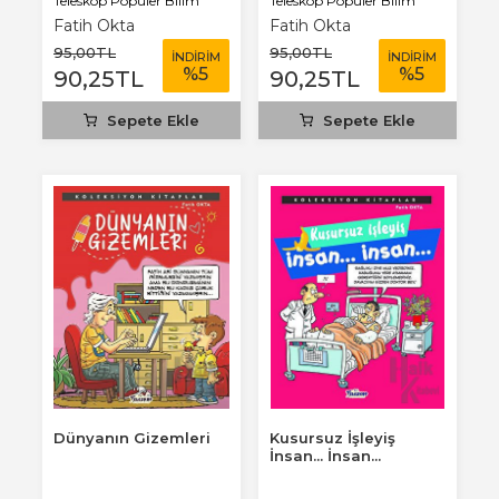
Teleskop Popüler Bilim
Teleskop Popüler Bilim
Fatih Okta
Fatih Okta
95
,00
TL
95
,00
TL
İNDİRİM
İNDİRİM
%
5
%
5
90
,25
TL
90
,25
TL
Sepete Ekle
Sepete Ekle
Dünyanın Gizemleri
Kusursuz İşleyiş
İnsan... İnsan...