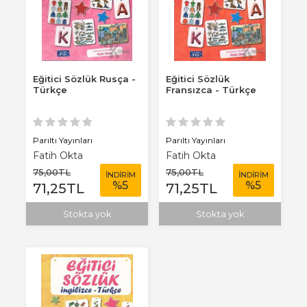
Eğitici Sözlük Rusça -
Eğitici Sözlük
Türkçe
Fransızca - Türkçe
Parıltı Yayınları
Parıltı Yayınları
Fatih Okta
Fatih Okta
75
,00
TL
75
,00
TL
İNDİRİM
İNDİRİM
%
5
%
5
71
,25
TL
71
,25
TL
Stokta yok
Stokta yok