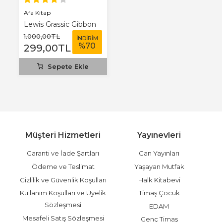
Afa Kitap
Lewis Grassic Gibbon
1.000
,00
TL
İNDİRİM
%
70
299
,00
TL
Sepete Ekle
Müşteri Hizmetleri
Yayınevleri
Garanti ve İade Şartları
Can Yayınları
Ödeme ve Teslimat
Yaşayan Mutfak
Gizlilik ve Güvenlik Koşulları
Halk Kitabevi
Kullanım Koşulları ve Üyelik
Timaş Çocuk
Sözleşmesi
EDAM
Mesafeli Satış Sözleşmesi
Genç Timaş