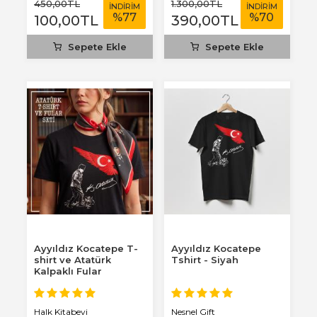
450
,00
TL
1.300
,00
TL
İNDİRİM
İNDİRİM
%
77
%
70
100
,00
TL
390
,00
TL
Sepete Ekle
Sepete Ekle
Ayyıldız Kocatepe T-
Ayyıldız Kocatepe
shirt ve Atatürk
Tshirt - Siyah
Kalpaklı Fular
Halk Kitabevi
Nesnel Gift