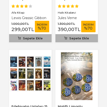
Benim Defterim...
Afa Kitap
Halk Kitabevi
Lewis Grassic Gibbon
Jules Verne
1.000
,00
TL
1.300
,00
TL
İNDİRİM
İNDİRİM
%
70
%
70
299
,00
TL
390
,00
TL
Sepete Ekle
Sepete Ekle
Edebiyatın Ustaları 15
Motifli Limonlu