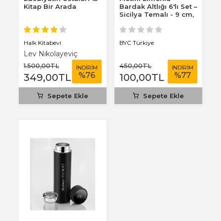
Kitap Bir Arada
Bardak Altlığı 6'lı Set –
Sicilya Temalı - 9 cm,
3 mm...
Halk Kitabevi
BYC Türkiye
Lev Nikolayeviç
Tolstoy
1.500
,00
TL
450
,00
TL
İNDİRİM
İNDİRİM
%
76
%
77
349
,00
TL
100
,00
TL
Sepete Ekle
Sepete Ekle