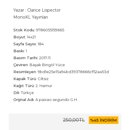
Yazar :
Clarice Lispector
MonoKL Yayınları
Stok Kodu
:
9786055159665
Boyut
:
14x21
Sayfa Sayısı
:
184
Baskı
:
1
Basım Tarihi
:
2017-11
Çeviren
:
Başak Bingöl Yüce
Resimleyen
:
9bd1e25e15a94bd39378666cf52aa53d
Kapak Türü
:
Ciltsiz
Kağıt Türü
:
2. Hamur
Dili
:
Türkçe
Orijinal Adı
:
A paixao segundo G.H.
250
,00
TL
%
45 İNDİRİM