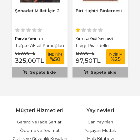
Şehadet Millet İçin 2
Biri Hiçbiri Binlercesi
Y
Parola Yayınları
Kırmızı Kedi Yayınevi
Ha
Tuğçe Aksal Karaoğlan
Luigi Pirandello
Ü
650
,00
TL
130
,00
TL
5
M
İNDİRİM
İNDİRİM
%
50
%
25
325
,00
TL
97
,50
TL
Sepete Ekle
Sepete Ekle
Müşteri Hizmetleri
Yayınevleri
Garanti ve İade Şartları
Can Yayınları
Ödeme ve Teslimat
Yaşayan Mutfak
Gizlilik ve Güvenlik Koşulları
Halk Kitabevi