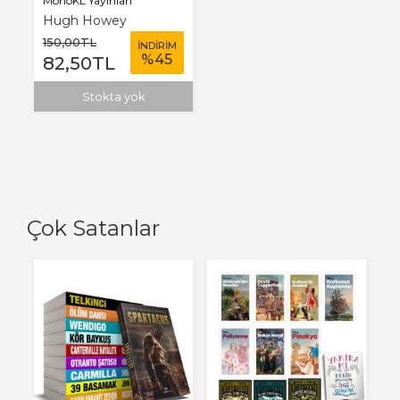
MonoKL Yayınları
Hugh Howey
150
,00
TL
İNDİRİM
%
45
82
,50
TL
Stokta yok
Çok Satanlar