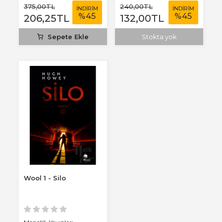
375
,00
TL
240
,00
TL
İNDİRİM
İNDİRİM
%
45
%
45
206
,25
TL
132
,00
TL
Sepete Ekle
Stokta yok
Wool 1 - Silo