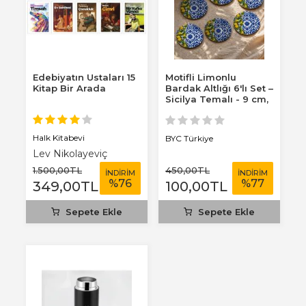
Edebiyatın Ustaları 15
Motifli Limonlu
Kitap Bir Arada
Bardak Altlığı 6'lı Set –
Sicilya Temalı - 9 cm,
3 mm...
Halk Kitabevi
BYC Türkiye
Lev Nikolayeviç
Tolstoy
1.500
,00
TL
450
,00
TL
İNDİRİM
İNDİRİM
%
76
%
77
349
,00
TL
100
,00
TL
Sepete Ekle
Sepete Ekle