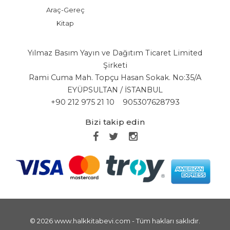
Araç-Gereç
Kitap
Yılmaz Basım Yayın ve Dağıtım Ticaret Limited
Şirketi
Rami Cuma Mah. Topçu Hasan Sokak. No:35/A
EYÜPSULTAN / İSTANBUL
+90 212 975 21 10
905307628793
Bizi takip edin
© 2026 www.halkkitabevi.com - Tüm hakları saklıdır.