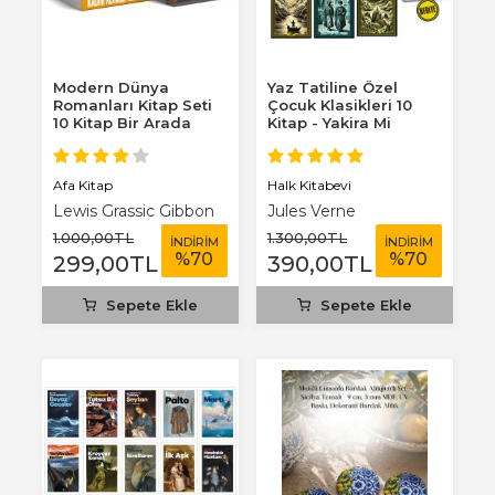
Modern Dünya
Yaz Tatiline Özel
Romanları Kitap Seti
Çocuk Klasikleri 10
10 Kitap Bir Arada
Kitap - Yakira Mi
Benim Defterim...
Afa Kitap
Halk Kitabevi
Lewis Grassic Gibbon
Jules Verne
1.000
,00
TL
1.300
,00
TL
İNDİRİM
İNDİRİM
%
70
%
70
299
,00
TL
390
,00
TL
Sepete Ekle
Sepete Ekle