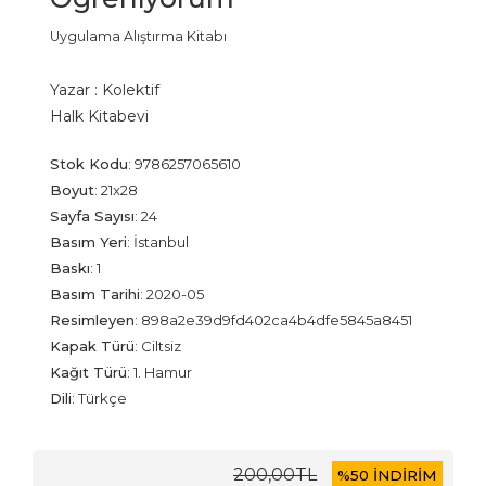
Uygulama Alıştırma Kitabı
Yazar :
Kolektif
Halk Kitabevi
Stok Kodu
:
9786257065610
Boyut
:
21x28
Sayfa Sayısı
:
24
Basım Yeri
:
İstanbul
Baskı
:
1
Basım Tarihi
:
2020-05
Resimleyen
:
898a2e39d9fd402ca4b4dfe5845a8451
Kapak Türü
:
Ciltsiz
Kağıt Türü
:
1. Hamur
Dili
:
Türkçe
200
,00
TL
%
50 İNDİRİM