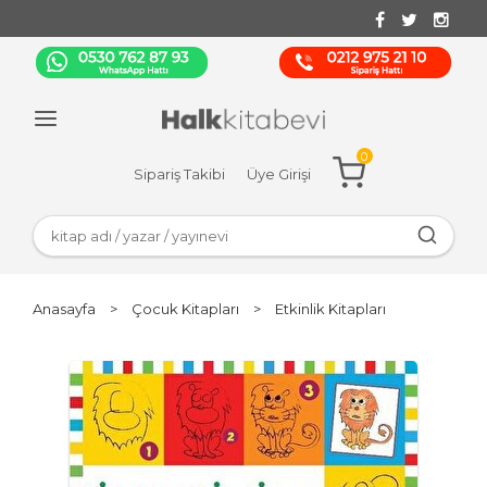
0
Sipariş Takibi
Üye Girişi
Anasayfa
>
Çocuk Kitapları
>
Etkinlik Kitapları