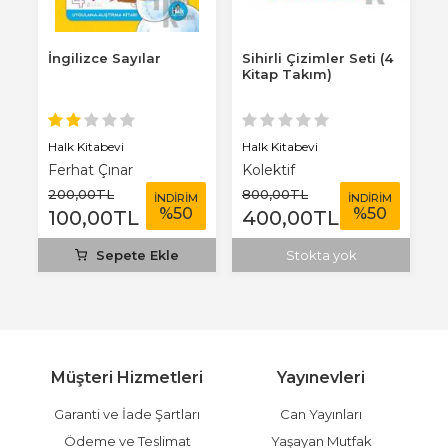
İngilizce Sayılar
Sihirli Çizimler Seti (4
U
Kitap Takım)
K
B
U
Halk Kitabevi
Halk Kitabevi
Ha
Ferhat Çınar
Kolektif
K
200
,00
TL
800
,00
TL
2
M
İNDİRİM
İNDİRİM
%
50
%
50
100
,00
TL
400
,00
TL
1
Sepete Ekle
Stokta yok
Müşteri Hizmetleri
Yayınevleri
Garanti ve İade Şartları
Can Yayınları
Ödeme ve Teslimat
Yaşayan Mutfak