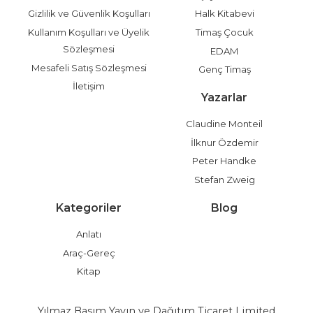
Gizlilik ve Güvenlik Koşulları
Halk Kitabevi
Kullanım Koşulları ve Üyelik
Timaş Çocuk
Sözleşmesi
EDAM
Mesafeli Satış Sözleşmesi
Genç Timaş
İletişim
Yazarlar
Claudine Monteil
İlknur Özdemir
Peter Handke
Stefan Zweig
Kategoriler
Blog
Anlatı
Araç-Gereç
Kitap
Yılmaz Basım Yayın ve Dağıtım Ticaret Limited