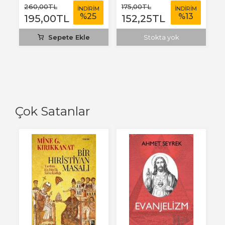
260
,00
TL
175
,00
TL
İNDİRİM
İNDİRİM
%
25
%
13
195
,00
TL
152
,25
TL
Sepete Ekle
Stokta yok
Çok Satanlar