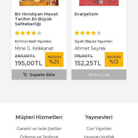
Bir Hıristiyan Masalı
Evanjelizm
Tarihin En Büyük
Sahtekarlığı
Kırmızı Kedi Yayınevi
Siyah Beyaz Yayınları
Mine G. Kırıkkanat
Ahmet Seyrek
260
,00
TL
175
,00
TL
İNDİRİM
İNDİRİM
%
25
%
13
195
,00
TL
152
,25
TL
Sepete Ekle
Stokta yok
Müşteri Hizmetleri
Yayınevleri
Garanti ve İade Şartları
Can Yayınları
Ödeme ve Teslimat
Yaşayan Mutfak