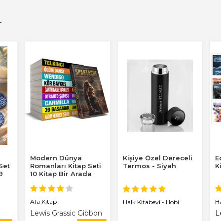
r
Modern Dünya
Kişiye Özel Dereceli
E
 Set
Romanları Kitap Seti
Termos - Siyah
K
9
10 Kitap Bir Arada
Afa Kitap
H
Halk Kitabevi - Hobi
Lewis Grassic Gibbon
L