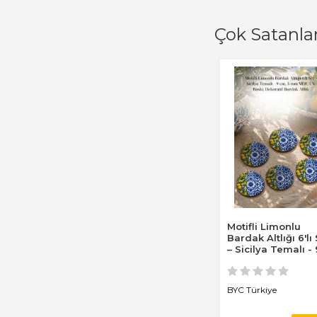
Çok Satanla
Motifli Limonlu
Bardak Altlığı 6'lı
– Sicilya Temalı - 
cm, 3 mm...
BYC Türkiye