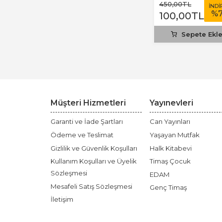
450
,00
TL
İNDİ
%
100
,00
TL
Sepete Ekl
Müşteri Hizmetleri
Yayınevleri
Garanti ve İade Şartları
Can Yayınları
Ödeme ve Teslimat
Yaşayan Mutfak
Gizlilik ve Güvenlik Koşulları
Halk Kitabevi
Kullanım Koşulları ve Üyelik
Timaş Çocuk
Sözleşmesi
EDAM
Mesafeli Satış Sözleşmesi
Genç Timaş
İletişim