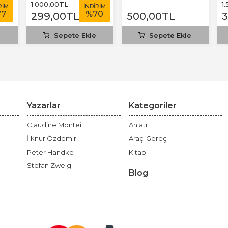
T
1.000
,00
TL
1
RİM
İNDİRİM
77
%
70
299
,00
TL
500
,00
TL
e
Sepete Ekle
Sepete Ekle
Yazarlar
Kategoriler
Claudine Monteil
Anlatı
İlknur Özdemir
Araç-Gereç
Peter Handke
Kitap
Stefan Zweig
Blog