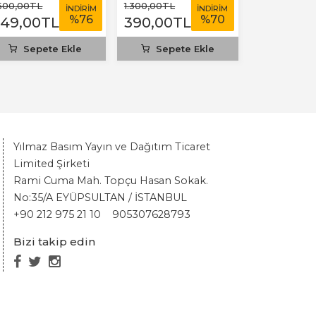
olstoy
.500
,00
TL
1.300
,00
TL
İNDİRİM
İNDİRİM
%
76
%
70
349
,00
TL
390
,00
TL
Sepete Ekle
Sepete Ekle
Yılmaz Basım Yayın ve Dağıtım Ticaret
Limited Şirketi
Rami Cuma Mah. Topçu Hasan Sokak.
No:35/A EYÜPSULTAN / İSTANBUL
+90 212 975 21 10
905307628793
Bizi takip edin