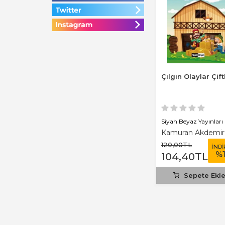
Çılgın Olaylar Çiftl
Siyah Beyaz Yayınları
Kamuran Akdemir
120
,00
TL
İNDİ
%
104
,40
TL
Sepete Ekl