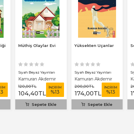
iği
Müthiş Olaylar Evi
Yüksekten Uçanlar
S
Siyah Beyaz Yayınları
Siyah Beyaz Yayınları
S
Kamuran Akdemir
Kamuran Akdemir
K
120
,00
TL
200
,00
TL
2
RİM
İNDİRİM
İNDİRİM
13
%
13
%
13
104
,40
TL
174
,00
TL
1
e
Sepete Ekle
Sepete Ekle