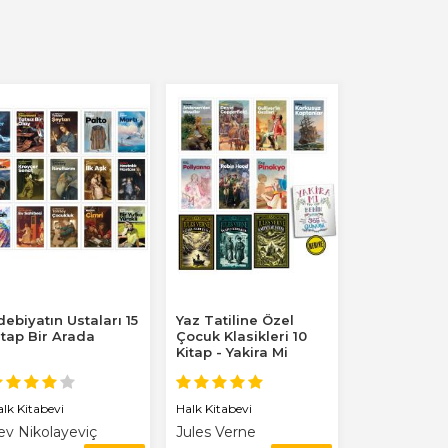
debiyatın Ustaları 15
Yaz Tatiline Özel
itap Bir Arada
Çocuk Klasikleri 10
Kitap - Yakira Mi
Benim Defterim...
alk Kitabevi
Halk Kitabevi
ev Nikolayeviç
Jules Verne