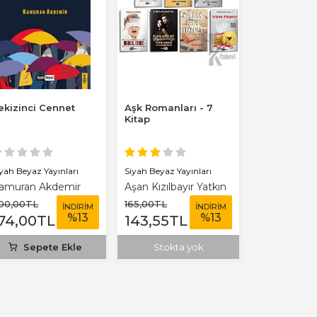
ekizinci Cennet
Aşk Romanları - 7
Kitap
iyah Beyaz Yayınları
Siyah Beyaz Yayınları
amuran Akdemir
Aşan Kızılbayır Yatkın
00
,00
TL
165
,00
TL
İNDİRİM
İNDİRİM
%
13
%
13
74
,00
TL
143
,55
TL
Sepete Ekle
Stokta yok