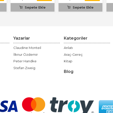
Sepete Ekle
Sepete Ekle
Yazarlar
Kategoriler
Claudine Monteil
Anlatı
İlknur Özdemir
Araç-Gereç
Peter Handke
Kitap
Stefan Zweig
Blog