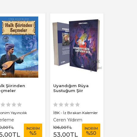
lk Şiirinden
Uyandığım Rüya
Mimesis Po
eçmeler
Sustuğum Şiir
Şiirlerim
onim Yayıncılık
İBK - İz Bırakan Kalemler
İBK - İz Bırak
erleme
Ceren Yıldırım
Emre Timur
0
,00
TL
106
,00
TL
106
,00
TL
İNDİRİM
İNDİRİM
%
5
%
50
5
,00
TL
53
,00
TL
29
,00
TL