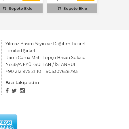
Sepete Ekle
Sepete Ekle
Sepet
Yılmaz Basım Yayın ve Dağıtım Ticaret
Limited Şirketi
Rami Cuma Mah. Topçu Hasan Sokak.
No:35/A EYÜPSULTAN / İSTANBUL
+90 212 975 21 10
905307628793
Bizi takip edin