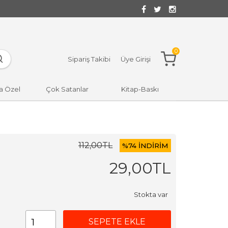
0
Sipariş Takibi
Üye Girişi
a Özel
Çok Satanlar
Kitap-Baskı
112
,00
TL
%
74 İNDİRİM
29
,00
TL
Stokta var
SEPETE EKLE