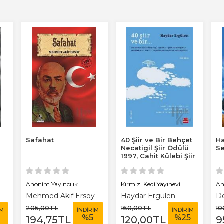
Safahat
40 Şiir ve Bir Behçet
Ha
Necatigil Şiir Ödülü
S
1997, Cahit Külebi Şiir
Ödülü...
Anonim Yayıncılık
Kırmızı Kedi Yayınevi
An
n
Mehmed Akif Ersoy
Haydar Ergülen
D
205
,00
TL
160
,00
TL
10
İM
İNDİRİM
İNDİRİM
3
%
5
%
25
194
,75
TL
120
,00
TL
9