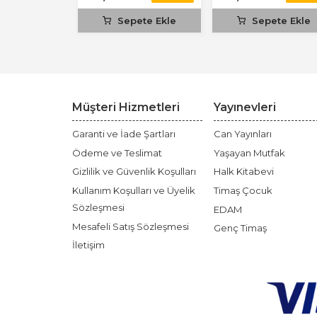
ete Ekle
Sepete Ekle
Sepete Ekle
Müşteri Hizmetleri
Yayınevleri
Garanti ve İade Şartları
Can Yayınları
Ödeme ve Teslimat
Yaşayan Mutfak
Gizlilik ve Güvenlik Koşulları
Halk Kitabevi
Kullanım Koşulları ve Üyelik
Timaş Çocuk
Sözleşmesi
EDAM
Mesafeli Satış Sözleşmesi
Genç Timaş
İletişim