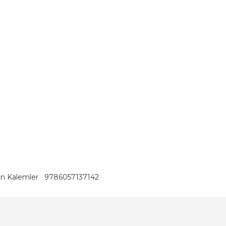
kan Kalemler
9786057137142