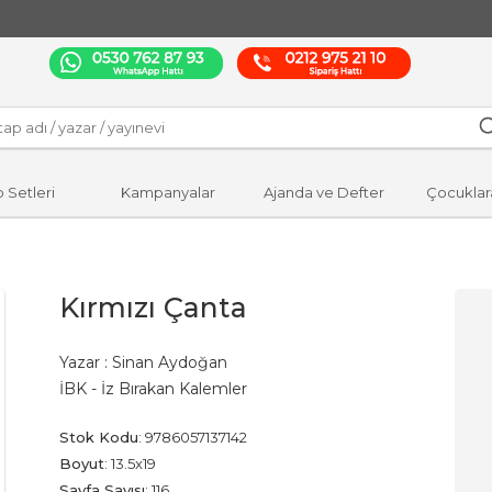
p Setleri
Kampanyalar
Ajanda ve Defter
Çocuklar
Kırmızı Çanta
Yazar :
Sinan Aydoğan
İBK - İz Bırakan Kalemler
Stok Kodu
:
9786057137142
Boyut
:
13.5x19
Sayfa Sayısı
:
116