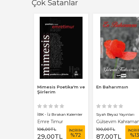
Çok Satanlar
m Rüya
Mimesis Poetika'm ve
En Baharımsın
Şiir
Şiirlerim
rakan Kalemler
İBK - İz Bırakan Kalemler
Siyah Beyaz Yayınları
ırım
Emre Timur
Gülsevim Kahrama
106
,00
TL
100
,00
TL
İNDİRİM
İNDİRİM
İNDİR
%
50
%
72
%
1
L
29
,00
TL
87
,00
TL