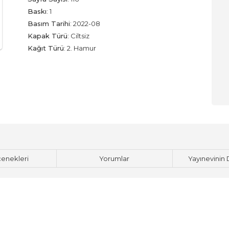
Baskı
:
1
Basım Tarihi
:
2022-08
Kapak Türü
:
Ciltsiz
Kağıt Türü
:
2. Hamur
çenekleri
Yorumlar
Yayınevinin 