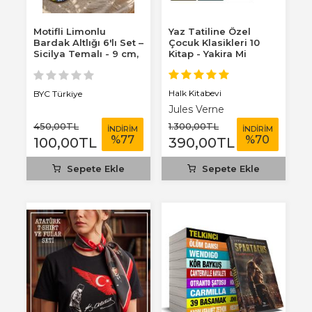
Motifli Limonlu
Yaz Tatiline Özel
Bardak Altlığı 6'lı Set –
Çocuk Klasikleri 10
Sicilya Temalı - 9 cm,
Kitap - Yakira Mi
3 mm...
Benim Defterim...
Halk Kitabevi
BYC Türkiye
Jules Verne
450
,00
TL
1.300
,00
TL
İNDİRİM
İNDİRİM
%
77
%
70
100
,00
TL
390
,00
TL
Sepete Ekle
Sepete Ekle