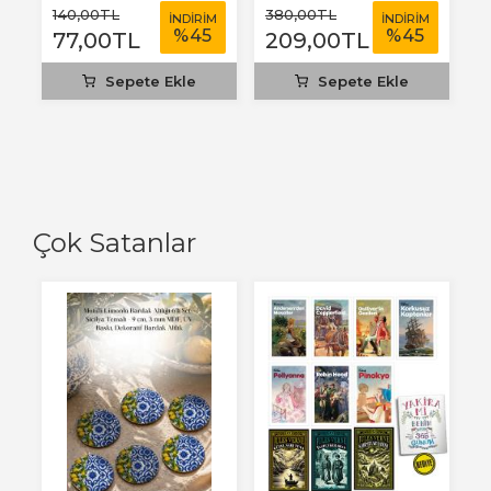
140
,00
TL
380
,00
TL
İNDİRİM
İNDİRİM
%
45
%
45
77
,00
TL
209
,00
TL
Sepete Ekle
Sepete Ekle
Çok Satanlar