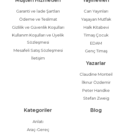
Müşteri Hizmetleri
Yayınevleri
Garanti ve İade Şartları
Can Yayınları
Ödeme ve Teslimat
Yaşayan Mutfak
Gizlilik ve Güvenlik Koşulları
Halk Kitabevi
Kullanım Koşulları ve Üyelik
Timaş Çocuk
Sözleşmesi
EDAM
Mesafeli Satış Sözleşmesi
Genç Timaş
İletişim
Yazarlar
Claudine Monteil
İlknur Özdemir
Peter Handke
Stefan Zweig
Kategoriler
Blog
Anlatı
Araç-Gereç