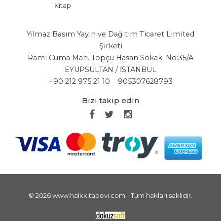
Kitap
Yılmaz Basım Yayın ve Dağıtım Ticaret Limited
Şirketi
Rami Cuma Mah. Topçu Hasan Sokak. No:35/A
EYÜPSULTAN / İSTANBUL
+90 212 975 21 10
905307628793
Bizi takip edin
© 2026 www.halkkitabevi.com - Tüm hakları saklıdır.