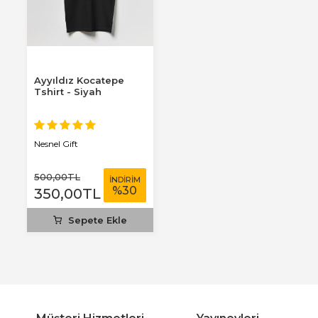
Ayyıldız Kocatepe
Tshirt - Siyah
Nesnel Gift
500
,00
TL
İNDİRİM
%
30
350
,00
TL
Sepete Ekle