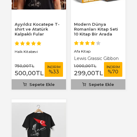
Ayyıldız Kocatepe T-
Modern Dünya
shirt ve Atatürk
Romanları Kitap Seti
Kalpaklı Fular
10 Kitap Bir Arada
Afa Kitap
Halk Kitabevi
Lewis Grassic Gibbon
750
,00
TL
1.000
,00
TL
İNDİRİM
İNDİRİM
%
33
%
70
500
,00
TL
299
,00
TL
Sepete Ekle
Sepete Ekle