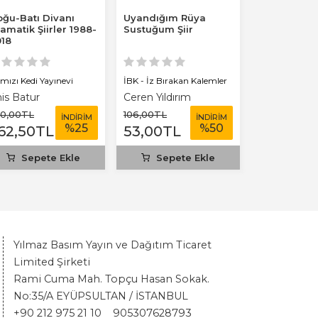
ğu-Batı Divanı
Uyandığım Rüya
Mimesis Po
amatik Şiirler 1988-
Sustuğum Şiir
Şiirlerim
18
rmızı Kedi Yayınevi
İBK - İz Bırakan Kalemler
İBK - İz Bırak
is Batur
Ceren Yıldırım
Emre Timur
50
,00
TL
106
,00
TL
106
,00
TL
İNDİRİM
İNDİRİM
%
25
%
50
62
,50
TL
53
,00
TL
29
,00
TL
Sepete Ekle
Sepete Ekle
Sepet
Yılmaz Basım Yayın ve Dağıtım Ticaret
Limited Şirketi
Rami Cuma Mah. Topçu Hasan Sokak.
No:35/A EYÜPSULTAN / İSTANBUL
+90 212 975 21 10
905307628793