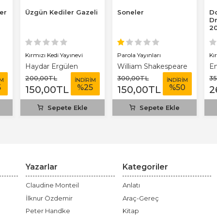
ler
Üzgün Kediler Gazeli
Soneler
Do
Dr
20
Kırmızı Kedi Yayınevi
Parola Yayınları
Kı
Haydar Ergülen
William Shakespeare
En
200
,00
TL
300
,00
TL
3
İM
İNDİRİM
İNDİRİM
5
%
25
%
50
150
,00
TL
150
,00
TL
2
Sepete Ekle
Sepete Ekle
Yazarlar
Kategoriler
Claudine Monteil
Anlatı
İlknur Özdemir
Araç-Gereç
Peter Handke
Kitap