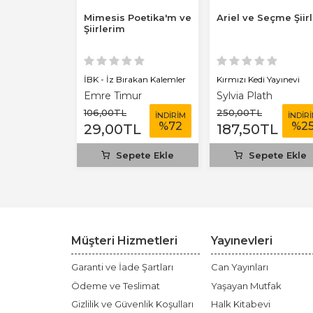
m Rüya
Mimesis Poetika'm ve
Ariel ve Seçme Şiir
Şiir
Şiirlerim
rakan Kalemler
İBK - İz Bırakan Kalemler
Kırmızı Kedi Yayınevi
ırım
Emre Timur
Sylvia Plath
106
,00
TL
250
,00
TL
İNDİRİM
İNDİRİM
İNDİR
%
50
%
72
%
2
L
29
,00
TL
187
,50
TL
ete Ekle
Sepete Ekle
Sepete Ekle
Müşteri Hizmetleri
Yayınevleri
Garanti ve İade Şartları
Can Yayınları
Ödeme ve Teslimat
Yaşayan Mutfak
Gizlilik ve Güvenlik Koşulları
Halk Kitabevi