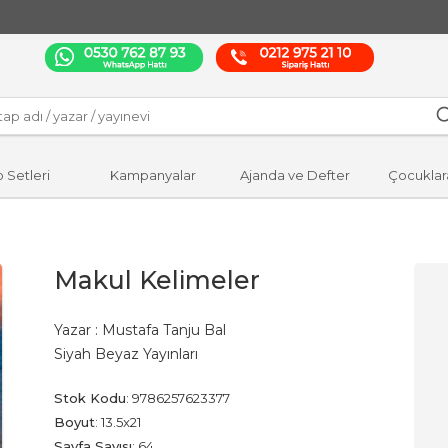
p Setleri
Kampanyalar
Ajanda ve Defter
Çocuklar
Makul Kelimeler
Yazar :
Mustafa Tanju Bal
Siyah Beyaz Yayınları
Stok Kodu
:
9786257623377
Boyut
:
13.5x21
Sayfa Sayısı
:
64