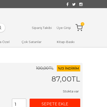
0
Sipariş Takibi
Üye Girişi
a Özel
Çok Satanlar
Kitap-Baskı
100
,00
TL
%
13 İNDİRİM
87
,00
TL
Stokta var
SEPETE EKLE