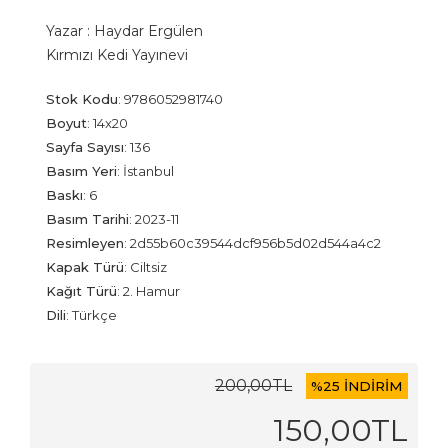
Yazar :
Haydar Ergülen
Kırmızı Kedi Yayınevi
Stok Kodu
:
9786052981740
Boyut
:
14x20
Sayfa Sayısı
:
136
Basım Yeri
:
İstanbul
Baskı
:
6
Basım Tarihi
:
2023-11
Resimleyen
:
2d55b60c39544dcf956b5d02d544a4c2
Kapak Türü
:
Ciltsiz
Kağıt Türü
:
2. Hamur
Dili
:
Türkçe
200
,00
TL
%
25 İNDİRİM
150
,00
TL