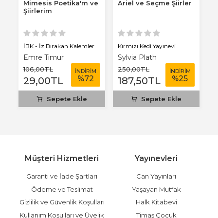
Mimesis Poetika'm ve
Ariel ve Seçme Şiirler
B
Şiirlerim
İBK - İz Bırakan Kalemler
Kırmızı Kedi Yayınevi
Kı
Emre Timur
Sylvia Plath
G
106
,00
TL
250
,00
TL
1
M
İNDİRİM
İNDİRİM
%
72
%
25
29
,00
TL
187
,50
TL
1
Sepete Ekle
Sepete Ekle
Müşteri Hizmetleri
Yayınevleri
Garanti ve İade Şartları
Can Yayınları
Ödeme ve Teslimat
Yaşayan Mutfak
Gizlilik ve Güvenlik Koşulları
Halk Kitabevi
Kullanım Koşulları ve Üyelik
Timaş Çocuk