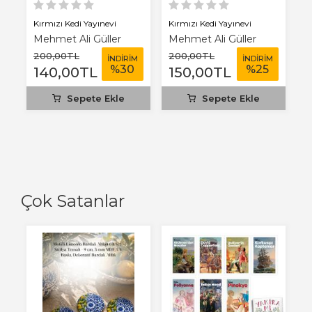
Kırmızı Kedi Yayınevi
Kırmızı Kedi Yayınevi
Mehmet Ali Güller
Mehmet Ali Güller
200
,00
TL
200
,00
TL
İNDİRİM
İNDİRİM
%
30
%
25
140
,00
TL
150
,00
TL
Sepete Ekle
Sepete Ekle
Çok Satanlar