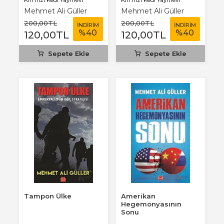
Mehmet Ali Güller
Mehmet Ali Güller
200
,00
TL
200
,00
TL
İNDİRİM
İNDİRİM
%
40
%
40
120
,00
TL
120
,00
TL
Sepete Ekle
Sepete Ekle
Tampon Ülke
Amerikan
Hegemonyasının
Sonu