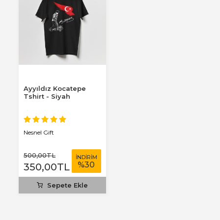
Ayyıldız Kocatepe
Tshirt - Siyah
Nesnel Gift
500
,00
TL
İNDİRİM
%
30
350
,00
TL
Sepete Ekle