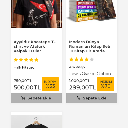
Ayyıldız Kocatepe T-
Modern Dünya
shirt ve Atatürk
Romanları Kitap Seti
Kalpaklı Fular
10 Kitap Bir Arada
Afa Kitap
Halk Kitabevi
Lewis Grassic Gibbon
750
,00
TL
1.000
,00
TL
İNDİRİM
İNDİRİM
%
33
%
70
500
,00
TL
299
,00
TL
Sepete Ekle
Sepete Ekle