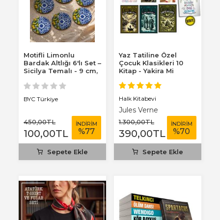
Motifli Limonlu
Yaz Tatiline Özel
Bardak Altlığı 6'lı Set –
Çocuk Klasikleri 10
Sicilya Temalı - 9 cm,
Kitap - Yakira Mi
3 mm...
Benim Defterim...
Halk Kitabevi
BYC Türkiye
Jules Verne
450
,00
TL
1.300
,00
TL
İNDİRİM
İNDİRİM
%
77
%
70
100
,00
TL
390
,00
TL
Sepete Ekle
Sepete Ekle