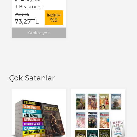
J. Beaumont
77
,13
TL
İNDİRİM
%
5
73
,27
TL
Stokta yok
Çok Satanlar