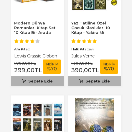
Modern Dünya
Yaz Tatiline Özel
Romanları Kitap Seti
Çocuk Klasikleri 10
10 Kitap Bir Arada
Kitap - Yakira Mi
Benim Defterim...
Afa Kitap
Halk Kitabevi
Lewis Grassic Gibbon
Jules Verne
1.000
,00
TL
1.300
,00
TL
İNDİRİM
İNDİRİM
%
70
%
70
299
,00
TL
390
,00
TL
Sepete Ekle
Sepete Ekle