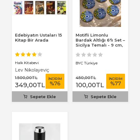
Edebiyatın Ustaları 15
Motifli Limonlu
Kitap Bir Arada
Bardak Altlığı 6'lı Set –
Sicilya Temalı - 9 cm,
3 mm...
Halk Kitabevi
BYC Türkiye
Lev Nikolayeviç
Tolstoy
1.500
,00
TL
450
,00
TL
İNDİRİM
İNDİRİM
%
76
%
77
349
,00
TL
100
,00
TL
Sepete Ekle
Sepete Ekle