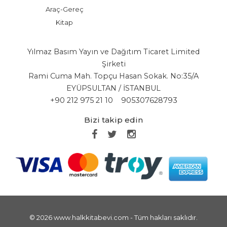
Araç-Gereç
Kitap
Yılmaz Basım Yayın ve Dağıtım Ticaret Limited
Şirketi
Rami Cuma Mah. Topçu Hasan Sokak. No:35/A
EYÜPSULTAN / İSTANBUL
+90 212 975 21 10
905307628793
Bizi takip edin
© 2026 www.halkkitabevi.com - Tüm hakları saklıdır.