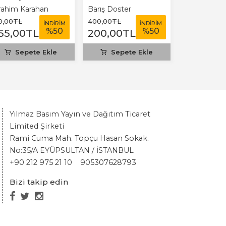
rahim Karahan
Barış Doster
G. R. Berrid
0
,00
TL
400
,00
TL
200
,00
TL
İNDİRİM
İNDİRİM
%
50
%
50
55
,00
TL
200
,00
TL
150
,00
T
Sepete Ekle
Sepete Ekle
Stokt
Yılmaz Basım Yayın ve Dağıtım Ticaret
Limited Şirketi
Rami Cuma Mah. Topçu Hasan Sokak.
No:35/A EYÜPSULTAN / İSTANBUL
+90 212 975 21 10
905307628793
Bizi takip edin