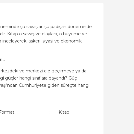
döneminde şu savaşlar, şu padişah döneminde
dir. Kitap o savaş ve olaylara, o büyüme ve
inceleyerek, askeri, siyasi ve ekonomik
...
 Merkezdeki ve merkezi ele geçirmeye ya da
ngi güçler hangi sınıflara dayandı? Güç
 Savaşı'ndan Cumhuriyete giden süreçte hangi
Format
:
Kitap