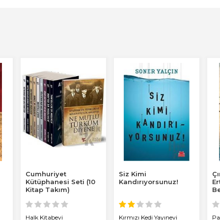
Cumhuriyet
Siz Kimi
Çı
Kütüphanesi Seti (10
Kandırıyorsunuz!
Er
Kitap Takım)
Be
Halk Kitabevi
Kırmızı Kedi Yayınevi
Pa