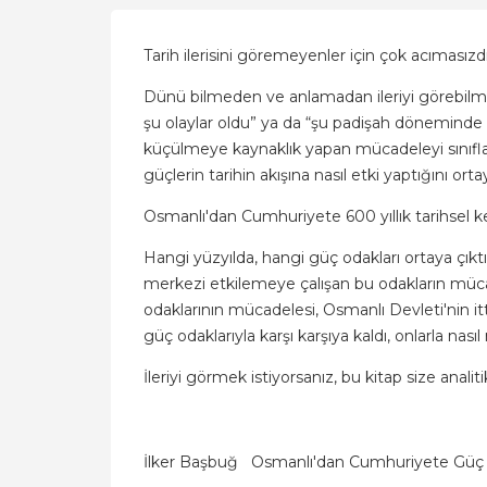
Tarih ilerisini göremeyenler için çok acımasızdı
Dünü bilmeden ve anlamadan ileriyi görebilm
şu olaylar oldu” ya da “şu padişah döneminde 
küçülmeye kaynaklık yapan mücadeleyi sınıfla
güçlerin tarihin akışına nasıl etki yaptığını ort
Osmanlı'dan Cumhuriyete 600 yıllık tarihsel ke
Hangi yüzyılda, hangi güç odakları ortaya çık
merkezi etkilemeye çalışan bu odakların mücade
odaklarının mücadelesi, Osmanlı Devleti'nin i
güç odaklarıyla karşı karşıya kaldı, onlarla nas
İleriyi görmek istiyorsanız, bu kitap size analit
İlker Başbuğ
Osmanlı'dan Cumhuriyete Güç 