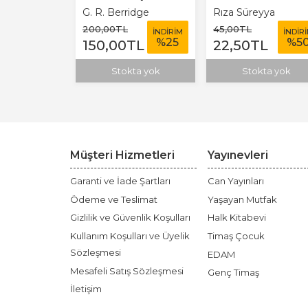
ter
G. R. Berridge
Rıza Süreyya
200
,00
TL
45
,00
TL
İNDİRİM
İNDİRİM
İNDİR
%
50
%
25
%
5
TL
150
,00
TL
22
,50
TL
ete Ekle
Stokta yok
Stokta yok
Müşteri Hizmetleri
Yayınevleri
Garanti ve İade Şartları
Can Yayınları
Ödeme ve Teslimat
Yaşayan Mutfak
Gizlilik ve Güvenlik Koşulları
Halk Kitabevi
Kullanım Koşulları ve Üyelik
Timaş Çocuk
Sözleşmesi
EDAM
Mesafeli Satış Sözleşmesi
Genç Timaş
İletişim