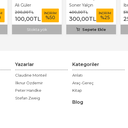
Ali Güler
Soner Yalçın
İb
200
,00
TL
400
,00
TL
51
İM
İNDİRİM
İNDİRİM
0
%
50
%
25
100
,00
TL
300
,00
TL
2
Stokta yok
Sepete Ekle
Yazarlar
Kategoriler
Claudine Monteil
Anlatı
İlknur Özdemir
Araç-Gereç
Peter Handke
Kitap
Stefan Zweig
Blog