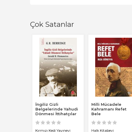
Çok Satanlar
rayan
İngiliz Gizli
Milli Mücadele
Belgelerinde Yahudi
Kahramanı Refet
Dönmesi İttihatçılar
Bele
Gerald H....
vi
Kırmızı Kedi Yayınevi
Halk Kitabevi