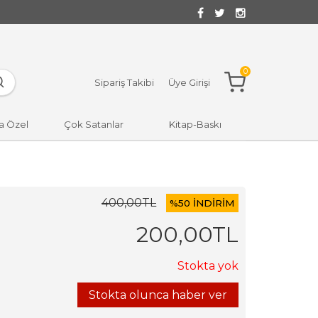
0
Sipariş Takibi
Üye Girişi
a Özel
Çok Satanlar
Kitap-Baskı
400
,00
TL
%
50 İNDİRİM
200
,00
TL
Stokta yok
Stokta olunca haber ver