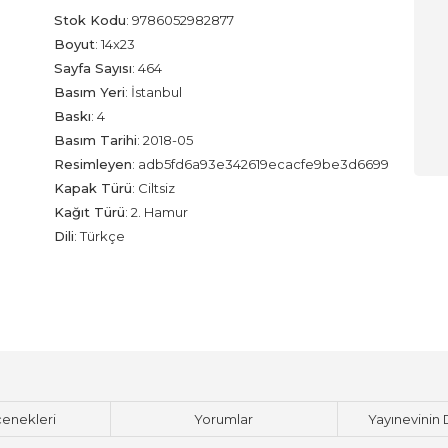
Stok Kodu
:
9786052982877
Boyut
:
14x23
Sayfa Sayısı
:
464
Basım Yeri
:
İstanbul
Baskı
:
4
Basım Tarihi
:
2018-05
Resimleyen
:
adb5fd6a93e342619ecacfe9be3d6699
Kapak Türü
:
Ciltsiz
Kağıt Türü
:
2. Hamur
Dili
:
Türkçe
çenekleri
Yorumlar
Yayınevinin 