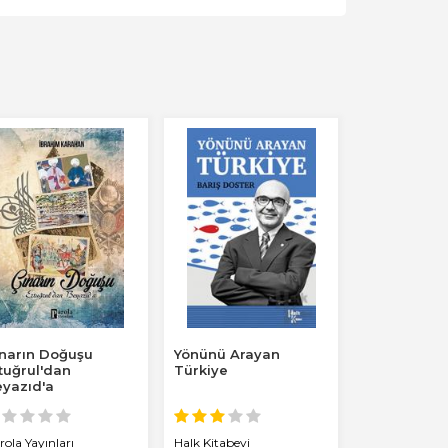
narın Doğuşu
Yönünü Arayan
İngiliz Gizli
tuğrul'dan
Türkiye
Belgelerind
yazıd'a
Dönmesi İtti
Gerald H....
rola Yayınları
Halk Kitabevi
Kırmızı Kedi Y