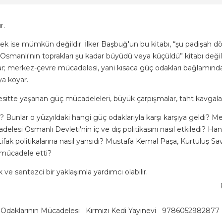
r.
ek ise mümkün değildir. İlker Başbuğ'un bu kitabı, “şu padişah 
Osmanlı'nın toprakları şu kadar büyüdü veya küçüldü” kitabı değil
r; merkez-çevre mücadelesi, yani kısaca güç odakları bağlamında 
aya koyar.
sitte yaşanan güç mücadeleleri, büyük çarpışmalar, taht kavgaları
tı? Bunlar o yüzyıldaki hangi güç odaklarıyla karşı karşıya geldi?
lesi Osmanlı Devleti'nin iç ve dış politikasını nasıl etkiledi? Ha
ttifak politikalarına nasıl yansıdı? Mustafa Kemal Paşa, Kurtuluş
ıl mücadele etti?
ik ve sentezci bir yaklaşımla yardımcı olabilir.
Odaklarının Mücadelesi
Kırmızı Kedi Yayınevi
9786052982877