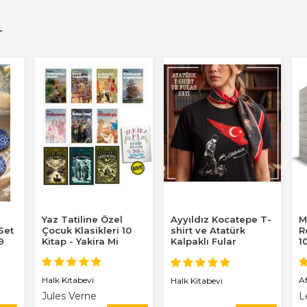
r
Yaz Tatiline Özel
Ayyıldız Kocatepe T-
M
 Set
Çocuk Klasikleri 10
shirt ve Atatürk
R
9
Kitap - Yakira Mi
Kalpaklı Fular
1
Benim Defterim...
Halk Kitabevi
A
Halk Kitabevi
Jules Verne
L