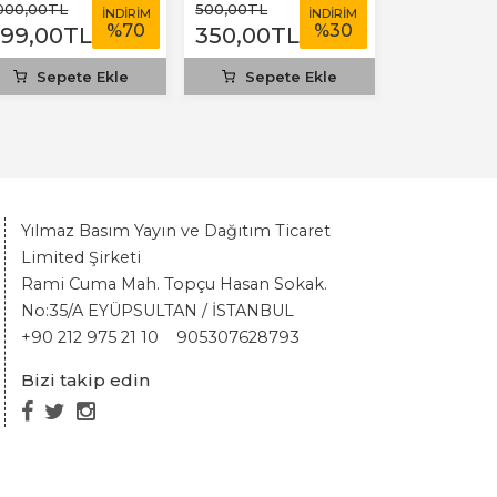
.000
,00
TL
500
,00
TL
İNDİRİM
İNDİRİM
%
70
%
30
299
,00
TL
350
,00
TL
Sepete Ekle
Sepete Ekle
Yılmaz Basım Yayın ve Dağıtım Ticaret
Limited Şirketi
Rami Cuma Mah. Topçu Hasan Sokak.
No:35/A EYÜPSULTAN / İSTANBUL
+90 212 975 21 10
905307628793
Bizi takip edin