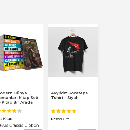
odern Dünya
Ayyıldız Kocatepe
omanları Kitap Seti
Tshirt - Siyah
0 Kitap Bir Arada
fa Kitap
Nesnel Gift
ewis Grassic Gibbon