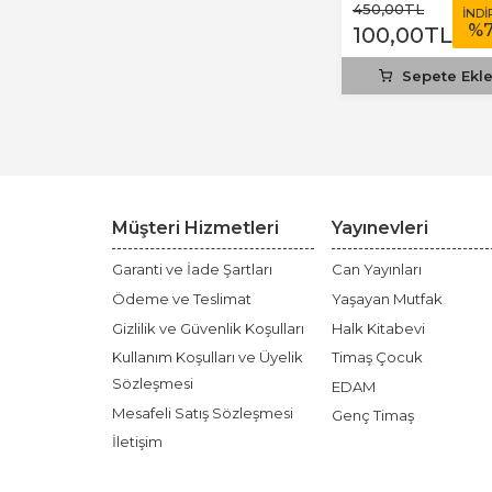
450
,00
TL
İNDİ
%
100
,00
TL
Sepete Ekl
Müşteri Hizmetleri
Yayınevleri
Garanti ve İade Şartları
Can Yayınları
Ödeme ve Teslimat
Yaşayan Mutfak
Gizlilik ve Güvenlik Koşulları
Halk Kitabevi
Kullanım Koşulları ve Üyelik
Timaş Çocuk
Sözleşmesi
EDAM
Mesafeli Satış Sözleşmesi
Genç Timaş
İletişim