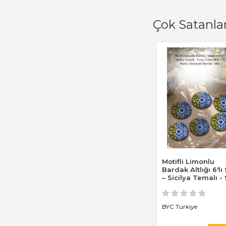
Çok Satanla
Motifli Limonlu
Bardak Altlığı 6'lı
– Sicilya Temalı - 
cm, 3 mm...
BYC Türkiye