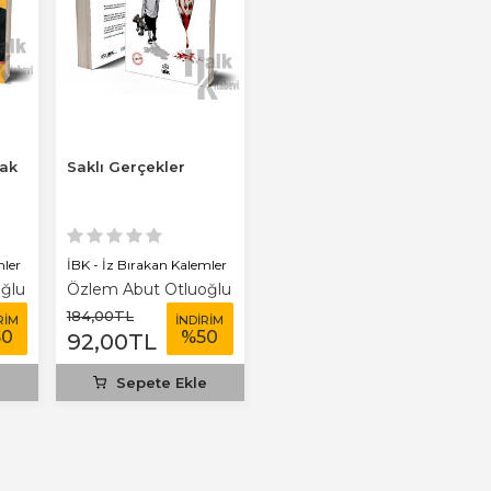
mak
Saklı Gerçekler
mler
İBK - İz Bırakan Kalemler
ğlu
Özlem Abut Otluoğlu
184
,00
TL
RİM
İNDİRİM
50
%
50
92
,00
TL
e
Sepete Ekle