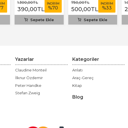
1.300
,00
TL
750
,00
TL
1
RİM
İNDİRİM
İNDİRİM
77
%
70
%
33
390
,00
TL
500
,00
TL
e
Sepete Ekle
Sepete Ekle
Yazarlar
Kategoriler
Claudine Monteil
Anlatı
İlknur Özdemir
Araç-Gereç
Peter Handke
Kitap
Stefan Zweig
Blog