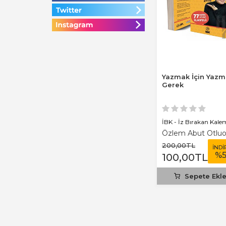
Yazmak İçin Yaz
Gerek
İBK - İz Bırakan Kale
Özlem Abut Otluo
200
,00
TL
İNDİ
%
100
,00
TL
Sepete Ekl