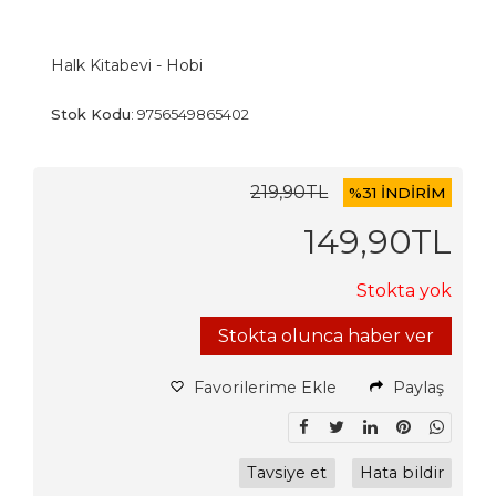
Halk Kitabevi - Hobi
Stok Kodu
:
9756549865402
219
,90
TL
%
31 İNDİRİM
149
,90
TL
Stokta yok
Stokta olunca haber ver
Favorilerime Ekle
Paylaş
Tavsiye et
Hata bildir