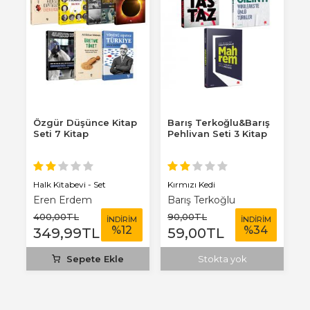
cı
Özgür Düşünce Kitap
Barış Terkoğlu&Barış
Ç
Seti 7 Kitap
Pehlivan Seti 3 Kitap
A
S
Halk Kitabevi - Set
Kırmızı Kedi
H
Eren Erdem
Barış Terkoğlu
400
,00
TL
90
,00
TL
5
M
İNDİRİM
İNDİRİM
%
12
%
34
349
,99
TL
59
,00
TL
5
Sepete Ekle
Stokta yok