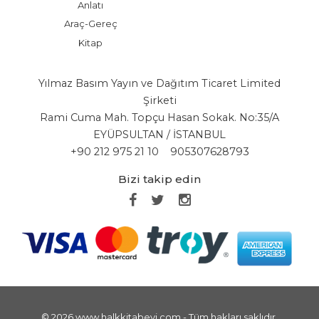
Anlatı
Araç-Gereç
Kitap
Yılmaz Basım Yayın ve Dağıtım Ticaret Limited
Şirketi
Rami Cuma Mah. Topçu Hasan Sokak. No:35/A
EYÜPSULTAN / İSTANBUL
+90 212 975 21 10
905307628793
Bizi takip edin
© 2026 www.halkkitabevi.com - Tüm hakları saklıdır.