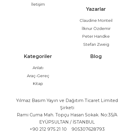
İletişim
Yazarlar
Claudine Monteil
İlknur Özdemir
Peter Handke
Stefan Zweig
Kategoriler
Blog
Anlatı
Araç-Gereç
Kitap
Yılmaz Basım Yayın ve Dağıtım Ticaret Limited
Şirketi
Rami Cuma Mah. Topçu Hasan Sokak. No:35/A
EYÜPSULTAN / İSTANBUL
+90 212 975 21 10
905307628793