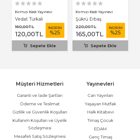
Kırmızı Kedi Yayınevi
Kırmızı Kedi Yayınevi
Kı
Vedat Türkali
Şükrü Erbaş
U
160
,00
TL
220
,00
TL
1
M
İNDİRİM
İNDİRİM
%
25
%
25
120
,00
TL
165
,00
TL
7
Sepete Ekle
Sepete Ekle
Müşteri Hizmetleri
Yayınevleri
Garanti ve İade Şartları
Can Yayınları
Ödeme ve Teslimat
Yaşayan Mutfak
Gizlilik ve Güvenlik Koşulları
Halk Kitabevi
Kullanım Koşulları ve Üyelik
Timaş Çocuk
Sözleşmesi
EDAM
Mesafeli Satış Sözleşmesi
Genç Timaş