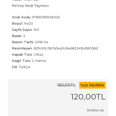
Kırmızı Kedi Yayınevi
Stok Kodu
:
9786059908306
Boyut
:
14x20
Sayfa Sayısı
:
140
Baskı
:
3
Basım Tarihi
:
2018-04
Resimleyen
:
629c63c9b7a54a5c8a682341bd16056d
Kapak Türü
:
Ciltsiz
Kağıt Türü
:
2. Hamur
Dili
:
Türkçe
160
,00
TL
%
25 İNDİRİM
120
,00
TL
Stokta var