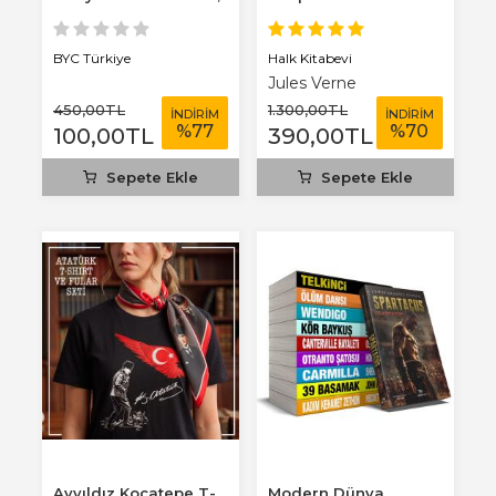
3 mm...
Benim Defterim...
Halk Kitabevi
BYC Türkiye
Jules Verne
450
,00
TL
1.300
,00
TL
İNDİRİM
İNDİRİM
%
77
%
70
100
,00
TL
390
,00
TL
Sepete Ekle
Sepete Ekle
Ayyıldız Kocatepe T-
Modern Dünya