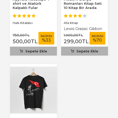
shirt ve Atatürk
Romanları Kitap Seti
Kalpaklı Fular
10 Kitap Bir Arada
Afa Kitap
Halk Kitabevi
Lewis Grassic Gibbon
750
,00
TL
1.000
,00
TL
İNDİRİM
İNDİRİM
%
33
%
70
500
,00
TL
299
,00
TL
Sepete Ekle
Sepete Ekle