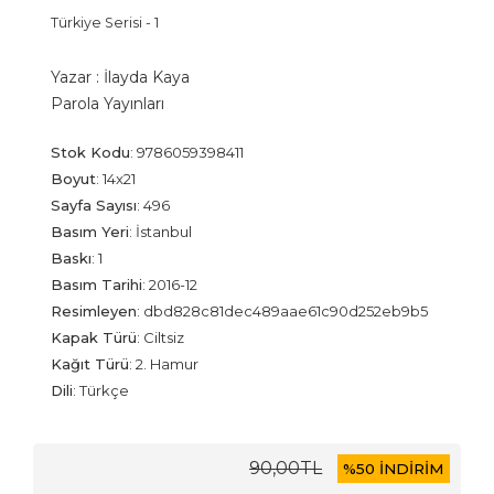
Türkiye Serisi - 1
Yazar :
İlayda Kaya
Parola Yayınları
Stok Kodu
:
9786059398411
Boyut
:
14x21
Sayfa Sayısı
:
496
Basım Yeri
:
İstanbul
Baskı
:
1
Basım Tarihi
:
2016-12
Resimleyen
:
dbd828c81dec489aae61c90d252eb9b5
Kapak Türü
:
Ciltsiz
Kağıt Türü
:
2. Hamur
Dili
:
Türkçe
90
,00
TL
%
50 İNDİRİM