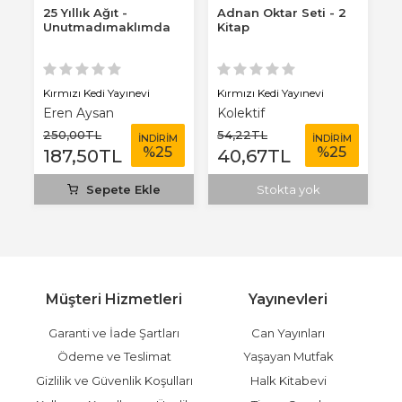
25 Yıllık Ağıt -
Adnan Oktar Seti - 2
S
Unutmadımaklımda
Kitap
Kırmızı Kedi Yayınevi
Kırmızı Kedi Yayınevi
Kı
Eren Aysan
Kolektif
C
250
,00
TL
54
,22
TL
3
M
İNDİRİM
İNDİRİM
%
25
%
25
187
,50
TL
40
,67
TL
2
Sepete Ekle
Stokta yok
Müşteri Hizmetleri
Yayınevleri
Garanti ve İade Şartları
Can Yayınları
Ödeme ve Teslimat
Yaşayan Mutfak
Gizlilik ve Güvenlik Koşulları
Halk Kitabevi