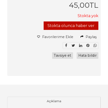
45
,00
TL
Stokta yok
Stokta olunca haber ver
Favorilerime Ekle
Paylaş
Tavsiye et
Hata bildir
Açıklama