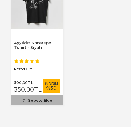
Ayyıldız Kocatepe
Tshirt - Siyah
Nesnel Gift
500
,00
TL
İNDİRİM
%
30
350
,00
TL
Sepete Ekle