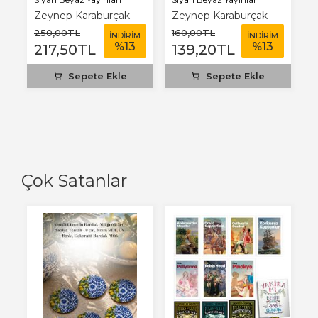
Zeynep Karaburçak
Zeynep Karaburçak
250
,00
TL
160
,00
TL
İNDİRİM
İNDİRİM
%
13
%
13
217
,50
TL
139
,20
TL
Sepete Ekle
Sepete Ekle
Çok Satanlar