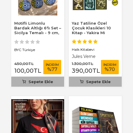
Motifli Limonlu
Yaz Tatiline Özel
Bardak Altlığı 6'lı Set –
Çocuk Klasikleri 10
Sicilya Temalı - 9 cm,
Kitap - Yakira Mi
3 mm...
Benim Defterim...
Halk Kitabevi
BYC Türkiye
Jules Verne
450
,00
TL
1.300
,00
TL
İNDİRİM
İNDİRİM
%
77
%
70
100
,00
TL
390
,00
TL
Sepete Ekle
Sepete Ekle