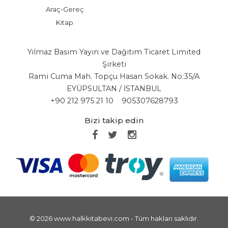
Araç-Gereç
Kitap
Yılmaz Basım Yayın ve Dağıtım Ticaret Limited
Şirketi
Rami Cuma Mah. Topçu Hasan Sokak. No:35/A
EYÜPSULTAN / İSTANBUL
+90 212 975 21 10
905307628793
Bizi takip edin
© 2026 www.halkkitabevi.com - Tüm hakları saklıdır.