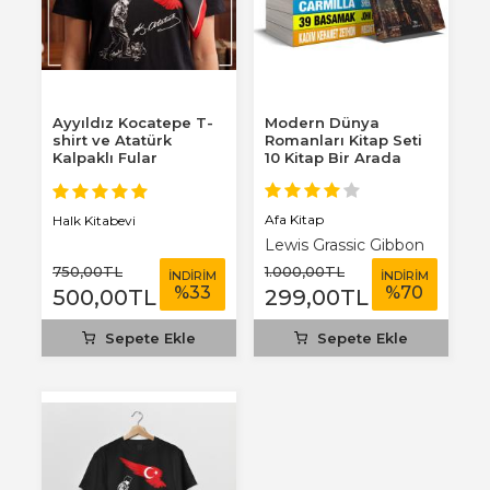
Ayyıldız Kocatepe T-
Modern Dünya
shirt ve Atatürk
Romanları Kitap Seti
Kalpaklı Fular
10 Kitap Bir Arada
Afa Kitap
Halk Kitabevi
Lewis Grassic Gibbon
750
,00
TL
1.000
,00
TL
İNDİRİM
İNDİRİM
%
33
%
70
500
,00
TL
299
,00
TL
Sepete Ekle
Sepete Ekle