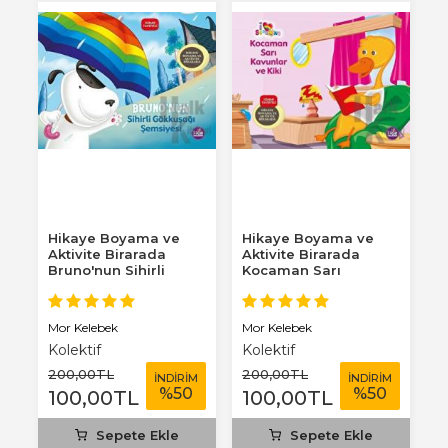
ma
Hikaye Boyama ve
Hikaye Boyama ve
D
Aktivite Birarada
Aktivite Birarada
S
a
Bruno'nun Sihirli
Kocaman Sarı
S
Gökkuşağı
Kavunlar ve Kiki
Şemsiyesi...
Hikaye...
Mor Kelebek
Mor Kelebek
Ha
Kolektif
Kolektif
200
,00
TL
200
,00
TL
1
M
İNDİRİM
İNDİRİM
%
50
%
50
100
,00
TL
100
,00
TL
1
Sepete Ekle
Sepete Ekle