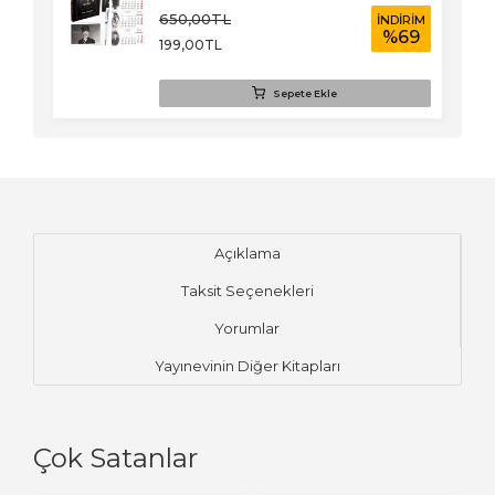
650
,00
TL
RİM
İNDİRİM
33
%
69
199
,00
TL
Sepete Ekle
Açıklama
Taksit Seçenekleri
Yorumlar
Yayınevinin Diğer Kitapları
Çok Satanlar