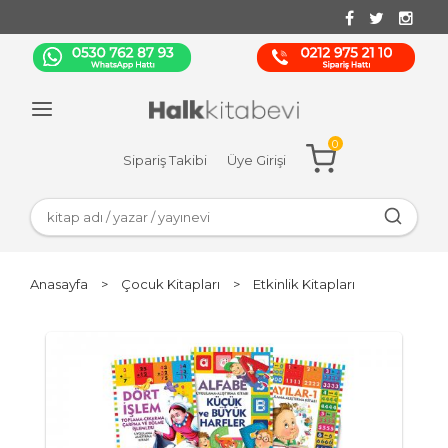
0
Sipariş Takibi
Üye Girişi
Anasayfa
>
Çocuk Kitapları
>
Etkinlik Kitapları