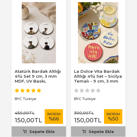
Atatürk Bardak Altlığı
La Dolce Vita Bardak
L
 –
4'lü Set 9 cm, 3 mm
Altlığı 4'lü Set – Sicilya
B
,
MDF, UV Baskı,
Temalı - 9 cm, 3 mm
S
Dekoratif...
MDF,...
3.
BYC Türkiye
BYC Türkiye
B
450
,00
TL
300
,00
TL
4
M
İNDİRİM
İNDİRİM
%
66
%
50
150
,00
TL
150
,00
TL
1
Sepete Ekle
Sepete Ekle