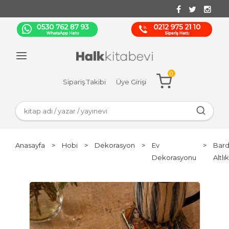
0
Sipariş Takibi
Üye Girişi
Anasayfa
>
Hobi
>
Dekorasyon
>
Ev
>
Bar
Dekorasyonu
Altlık