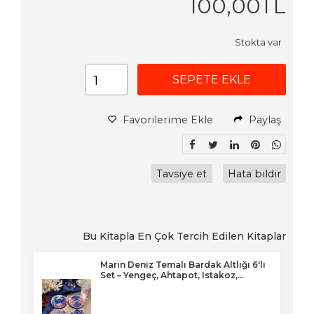
100
,00
TL
Stokta var
SEPETE EKLE
Favorilerime Ekle
Paylaş
Tavsiye et
Hata bildir
Bu Kitapla En Çok Tercih Edilen Kitaplar
 –
Marin Deniz Temalı Bardak Altlığı 6'lı
Set – Yengeç, Ahtapot, Istakoz,...