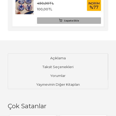
450
,00
TL
RİM
İNDİRİM
77
%
77
100
,00
TL
Sepete Ekle
Açıklama
Taksit Seçenekleri
Yorumlar
Yayınevinin Diğer Kitapları
Çok Satanlar