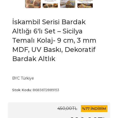
İskambil Serisi Bardak
Altlığı 6'lı Set – Sicilya
Temalı Kolaj- 9 cm, 3 mm
MDF, UV Baskı, Dekoratif
Bardak Altlık
BYC Türkiye
Stok Kodu
:
8683672889153
450
,00
TL
%
77 İNDİRİM