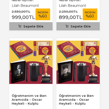
Nesnel Yayınları
Nesnel Yayınları
Lilah Beaumont
Lilah Beaumont
2.550
,00
TL
2.250
,00
TL
İNDİRİM
İNDİRİM
%
60
%
60
999
,00
TL
899
,00
TL
Sepete Ekle
Sepete Ekle
Öğretmenim ve Ben
Öğretmenim ve Ben
Aramızda - Oscar
Aramızda - Oscar
Heykeli - Kulplu
Heykeli - Kulplu
Termos - İstikbal...
Termos - Kalpaklı...