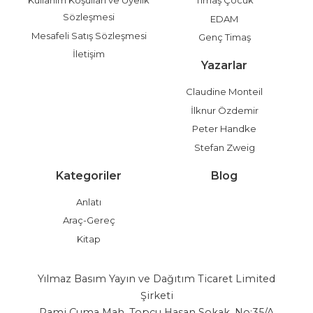
Sözleşmesi
EDAM
Mesafeli Satış Sözleşmesi
Genç Timaş
İletişim
Yazarlar
Claudine Monteil
İlknur Özdemir
Peter Handke
Stefan Zweig
Kategoriler
Blog
Anlatı
Araç-Gereç
Kitap
Yılmaz Basım Yayın ve Dağıtım Ticaret Limited
Şirketi
Rami Cuma Mah. Topçu Hasan Sokak. No:35/A