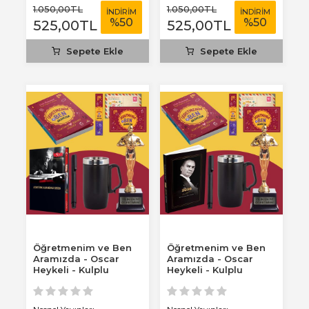
1.050
,00
TL
1.050
,00
TL
İNDİRİM
İNDİRİM
%
50
%
50
525
,00
TL
525
,00
TL
Sepete Ekle
Sepete Ekle
Öğretmenim ve Ben
Öğretmenim ve Ben
Aramızda - Oscar
Aramızda - Oscar
Heykeli - Kulplu
Heykeli - Kulplu
Termos - Ciltli 2026...
Termos - Gazi Paşa...