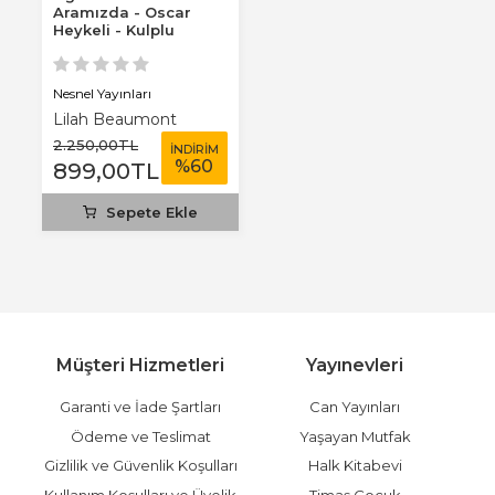
Aramızda - Oscar
Heykeli - Kulplu
Termos - Kalpaklı...
Nesnel Yayınları
Lilah Beaumont
2.250
,00
TL
İNDİRİM
%
60
899
,00
TL
Sepete Ekle
Müşteri Hizmetleri
Yayınevleri
Garanti ve İade Şartları
Can Yayınları
Ödeme ve Teslimat
Yaşayan Mutfak
Gizlilik ve Güvenlik Koşulları
Halk Kitabevi
Kullanım Koşulları ve Üyelik
Timaş Çocuk