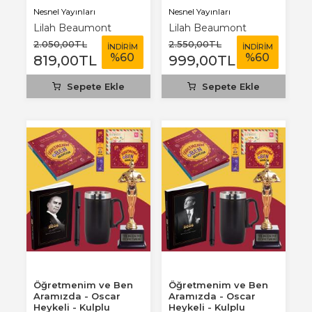
Nesnel Yayınları
Nesnel Yayınları
Lilah Beaumont
Lilah Beaumont
2.050
,00
TL
2.550
,00
TL
İNDİRİM
İNDİRİM
%
60
%
60
819
,00
TL
999
,00
TL
Sepete Ekle
Sepete Ekle
Öğretmenim ve Ben
Öğretmenim ve Ben
Aramızda - Oscar
Aramızda - Oscar
Heykeli - Kulplu
Heykeli - Kulplu