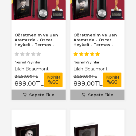
Öğretmenim ve Ben
Öğretmenim ve Ben
Aramızda - Oscar
Aramızda - Oscar
Heykeli - Termos -
Heykeli - Termos -
Kalpaklı 2026...
Komutan 2026...
Nesnel Yayınları
Nesnel Yayınları
Lilah Beaumont
Lilah Beaumont
2.250
,00
TL
2.250
,00
TL
İNDİRİM
İNDİRİM
%
60
%
60
899
,00
TL
899
,00
TL
Sepete Ekle
Sepete Ekle