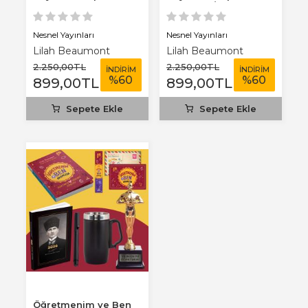
Termos - Gazi Paşa...
Termos - İstikbal...
Nesnel Yayınları
Nesnel Yayınları
Lilah Beaumont
Lilah Beaumont
2.250
,00
TL
2.250
,00
TL
İNDİRİM
İNDİRİM
%
60
%
60
899
,00
TL
899
,00
TL
Sepete Ekle
Sepete Ekle
Öğretmenim ve Ben