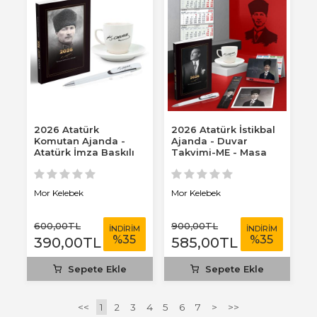
2026 Atatürk
2026 Atatürk İstikbal
Komutan Ajanda -
Ajanda - Duvar
Atatürk İmza Baskılı
Takvimi-ME - Masa
Kahve Fincanı -
Takvimi - Ayraç -...
Ayraç...
Mor Kelebek
Mor Kelebek
600
,00
TL
900
,00
TL
İNDİRİM
İNDİRİM
%
35
%
35
390
,00
TL
585
,00
TL
Sepete Ekle
Sepete Ekle
<<
1
2
3
4
5
6
7
>
>>