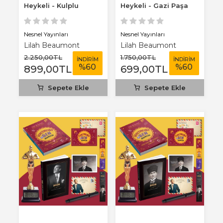
Heykeli - Kulplu
Heykeli - Gazi Paşa
Termos - Komutan...
2026 Atatürk...
Nesnel Yayınları
Nesnel Yayınları
Lilah Beaumont
Lilah Beaumont
2.250
,00
TL
1.750
,00
TL
İNDİRİM
İNDİRİM
%
60
%
60
899
,00
TL
699
,00
TL
Sepete Ekle
Sepete Ekle