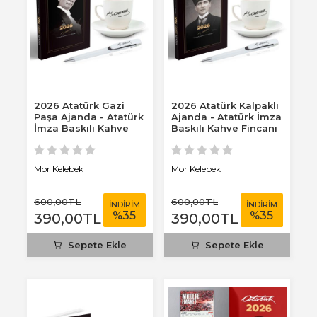
2026 Atatürk Gazi
2026 Atatürk Kalpaklı
Paşa Ajanda - Atatürk
Ajanda - Atatürk İmza
İmza Baskılı Kahve
Baskılı Kahve Fincanı
Fincanı -...
-...
Mor Kelebek
Mor Kelebek
600
,00
TL
600
,00
TL
İNDİRİM
İNDİRİM
%
35
%
35
390
,00
TL
390
,00
TL
Sepete Ekle
Sepete Ekle