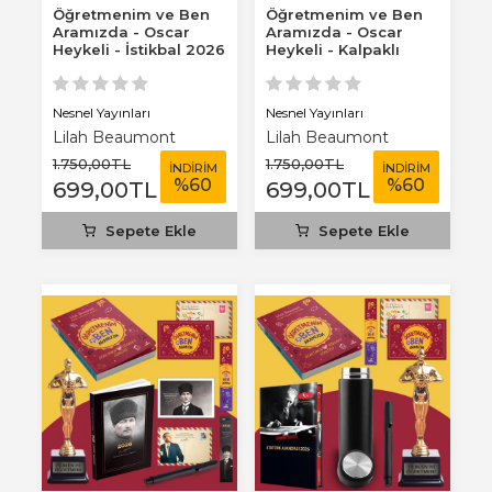
Öğretmenim ve Ben
Öğretmenim ve Ben
Aramızda - Oscar
Aramızda - Oscar
Heykeli - İstikbal 2026
Heykeli - Kalpaklı
Atatürk...
2026 Atatürk...
Nesnel Yayınları
Nesnel Yayınları
Lilah Beaumont
Lilah Beaumont
1.750
,00
TL
1.750
,00
TL
İNDİRİM
İNDİRİM
%
60
%
60
699
,00
TL
699
,00
TL
Sepete Ekle
Sepete Ekle