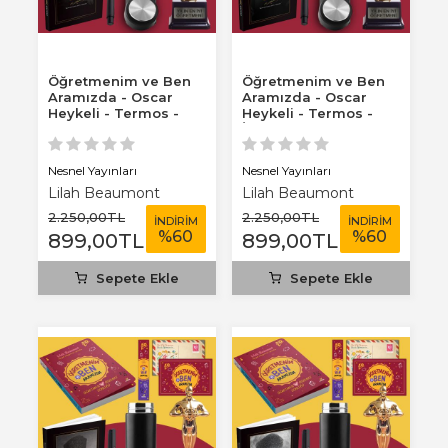
Öğretmenim ve Ben
Öğretmenim ve Ben
Aramızda - Oscar
Aramızda - Oscar
Heykeli - Termos -
Heykeli - Termos -
Gazi Paşa 2026...
İstikbal 2026...
Nesnel Yayınları
Nesnel Yayınları
Lilah Beaumont
Lilah Beaumont
2.250
,00
TL
2.250
,00
TL
İNDİRİM
İNDİRİM
%
60
%
60
899
,00
TL
899
,00
TL
Sepete Ekle
Sepete Ekle