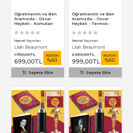
Öğretmenim ve Ben
Öğretmenim ve Ben
Aramızda - Oscar
Aramızda - Oscar
Heykeli - Komutan
Heykeli - Termos -
2026 Atatürk...
Ciltli 2026...
Nesnel Yayınları
Nesnel Yayınları
Lilah Beaumont
Lilah Beaumont
1.750
,00
TL
2.550
,00
TL
İNDİRİM
İNDİRİM
%
60
%
60
699
,00
TL
999
,00
TL
Sepete Ekle
Sepete Ekle